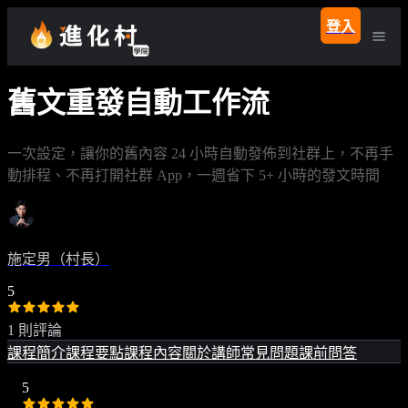
登入
舊文重發自動工作流
一次設定，讓你的舊內容 24 小時自動發佈到社群上，不再手
動排程、不再打開社群 App，一週省下 5+ 小時的發文時間
施定男（村長）
5
1 則評論
課程簡介
課程要點
課程內容
關於講師
常見問題
課前問答
5