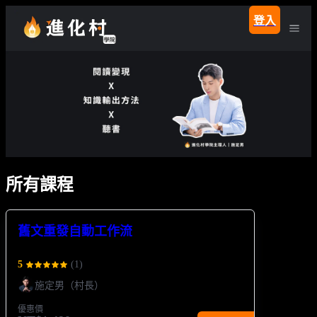
登入
所有課程
舊文重發自動工作流
5
(
1
)
施定男（村長）
優惠價